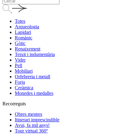
Totes
Arqueologia
Lapidari
Romànic
Gòtic
Renaixement
Teixit i indumentària
Vidre
Pell
Mobiliari
Orfebreria i metall
Forja
Ceràmica
Monedes i medalles
Recorreguts
Obres mestres
Itinerari imprescindible
Avui, fa mil anys!
Tour virtual 360º