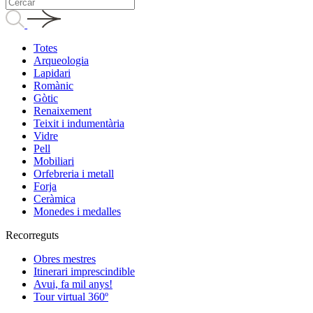
Totes
Arqueologia
Lapidari
Romànic
Gòtic
Renaixement
Teixit i indumentària
Vidre
Pell
Mobiliari
Orfebreria i metall
Forja
Ceràmica
Monedes i medalles
Recorreguts
Obres mestres
Itinerari imprescindible
Avui, fa mil anys!
Tour virtual 360º