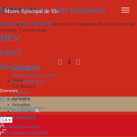
MEV, museu d’art medieval
Enfadado
Museu Episcopal de Vic
Museu d’art medieval
El ayuntamiento de Vic haciendo uso de bastante abuso de autoridad
me robo. Y nunca olvido.
MEV
MENÚ
1
Recorreguts
Obres mestres
Itinerari imprescindible
Visita
Avui, fa mil anys!
Col·leccions
Dreceres
Històries
Aprendre
El meu MEV
Actualitat
ENTRA O REGISTRA’T
El meu Mev
Obres mestres
Descobreix les obres
més importants del MEV!