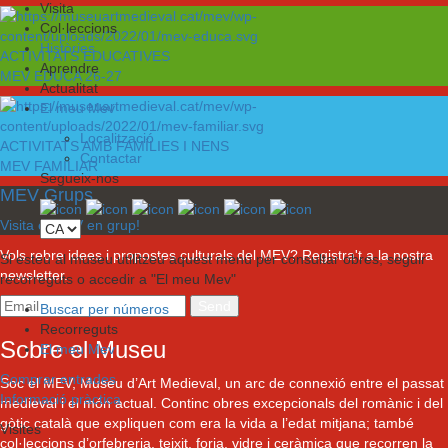
Visita
Col·leccions
Històries
ACTIVITATS EDUCATIVES
Aprendre
MEV EDUCA 26-27
Actualitat
El meu Mev
Localització
ACTIVITATS AMB FAMÍLIES I NENS
Contactar
MEV FAMILIAR
Segueix-nos
MEV Grups
Visita el MEV en grup!
Vols rebre idees i propostes culturals del MEV? Registra't a la nostra
Si esteu al museu utilitzeu aquest menú per consultar obres, seguir
newsletter.
recorreguts o accedir a "El meu Mev"
Buscar per números
Recorreguts
Sobre el Museu
El meu Mev
Comprar entrades
Soc el MEV, Museu d’Art Medieval, un arc de connexió entre el passat
Informació pràctica
medieval i el món actual. Continc obres excepcionals del romànic i del
gòtic català que expliquen com era la vida a l’edat mitjana; també
Visites
col·leccions d’orfebreria, teixit, forja, vidre i ceràmica que recorren la