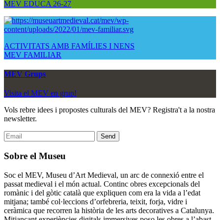
MEV EDUCA 26-27
ACTIVITATS AMB FAMÍLIES I NENS
MEV FAMILIAR
MEV Grups
Visita el MEV en grup!
Vols rebre idees i propostes culturals del MEV? Registra't a la nostra
newsletter.
Sobre el Museu
Soc el MEV, Museu d’Art Medieval, un arc de connexió entre el
passat medieval i el món actual. Continc obres excepcionals del
romànic i del gòtic català que expliquen com era la vida a l’edat
mitjana; també col·leccions d’orfebreria, teixit, forja, vidre i
ceràmica que recorren la història de les arts decoratives a Catalunya.
Mitjançant experiències digitals immersives poso les obres a l’abast