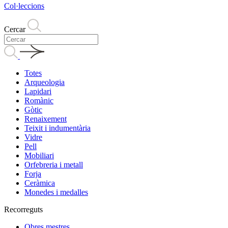
Col·leccions
Cercar
Totes
Arqueologia
Lapidari
Romànic
Gòtic
Renaixement
Teixit i indumentària
Vidre
Pell
Mobiliari
Orfebreria i metall
Forja
Ceràmica
Monedes i medalles
Recorreguts
Obres mestres