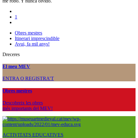
me robo. Y nunca olvido.
1
Obres mestres
Itinerari imprescindible
Avui, fa mil anys!
Dreceres
El meu MEV
ENTRA O REGISTRA’T
Obres mestres
Descobreix les obres
més importants del MEV!
ACTIVITATS EDUCATIVES