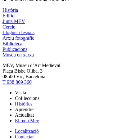
Història
Edifici
Junta MEV
Cercle
Lloguer d'espais
Arxiu fotogràfic
Biblioteca
Publicacions
Museu en xarxa
MEV, Museu d’Art Medieval
Plaça Bisbe Oliba, 3
08500 Vic, Barcelona
T 938 869 360
Visita
Col·leccions
Històries
Aprendre
Actualitat
El meu Mev
Localització
Contactar