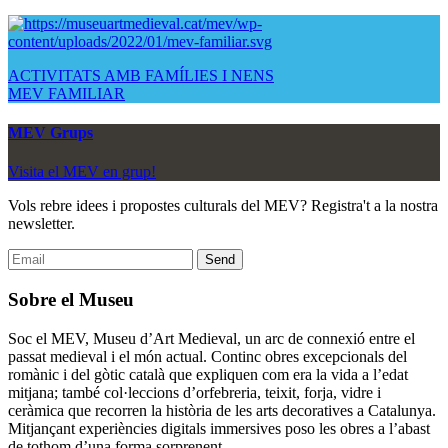
ACTIVITATS AMB FAMÍLIES I NENS
MEV FAMILIAR
MEV Grups
Visita el MEV en grup!
Vols rebre idees i propostes culturals del MEV? Registra't a la nostra
newsletter.
Sobre el Museu
Soc el MEV, Museu d’Art Medieval, un arc de connexió entre el
passat medieval i el món actual. Continc obres excepcionals del
romànic i del gòtic català que expliquen com era la vida a l’edat
mitjana; també col·leccions d’orfebreria, teixit, forja, vidre i
ceràmica que recorren la història de les arts decoratives a Catalunya.
Mitjançant experiències digitals immersives poso les obres a l’abast
de tothom d’una forma sorprenent