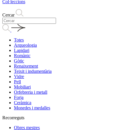
Col·leccions
Cercar
Totes
Arqueologia
Lapidari
Romànic
Gòtic
Renaixement
Teixit i indumentària
Vidre
Pell
Mobiliari
Orfebreria i metall
Forja
Ceràmica
Monedes i medalles
Recorreguts
Obres mestres