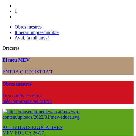
1
Obres mestres
Itinerari imprescindible
Avui, fa mil anys!
Dreceres
El meu MEV
ENTRA O REGISTRA’T
Obres mestres
Descobreix les obres
més importants del MEV!
ACTIVITATS EDUCATIVES
MEV EDUCA 26-27