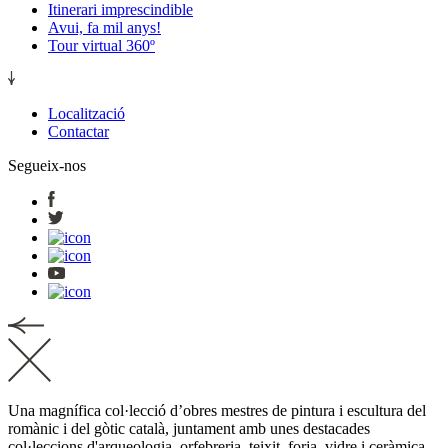
Itinerari imprescindible
Avui, fa mil anys!
Tour virtual 360º
Localització
Contactar
Segueix-nos
Una magnífica col·lecció d’obres mestres de pintura i escultura del
romànic i del gòtic català, juntament amb unes destacades
col·leccions d'arqueologia, orfebreria, teixit, forja, vidre i ceràmica.