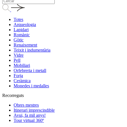
Totes
Arqueologia
Lapidari
Romànic
Gòtic
Renaixement
Teixit i indumentària
Vidre
Pell
Mobiliari
Orfebreria i metall
Forja
Ceràmica
Monedes i medalles
Recorreguts
Obres mestres
Itinerari imprescindible
Avui, fa mil anys!
Tour virtual 360º